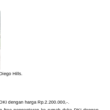
iego Hills.
DKI dengan harga Rp.2.200.000,-.
dan free pengantaran ke rumah duka DKI dengan