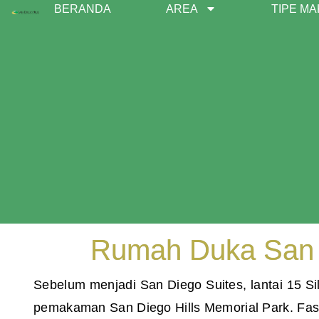
Lewati
BERANDA
AREA
TIPE M
ke
konten
Rumah Duka San D
Sebelum menjadi San Diego Suites, lantai 15 S
pemakaman San Diego Hills Memorial Park. Fasi