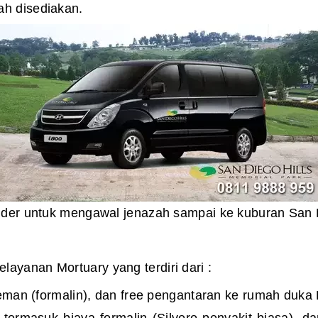
ah disediakan.
ijder untuk mengawal jenazah sampai ke kuburan San D
ayanan Mortuary yang terdiri dari :
man (formalin), dan free pengantaran ke rumah duka 
ermasuk biaya formalin (Silvero penyakit biasa), 