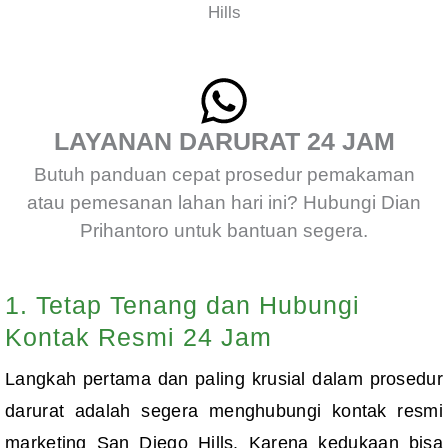
Hills
LAYANAN DARURAT 24 JAM
Butuh panduan cepat prosedur pemakaman
atau pemesanan lahan hari ini? Hubungi Dian
Prihantoro untuk bantuan segera.
1. Tetap Tenang dan Hubungi
Kontak Resmi 24 Jam
Langkah pertama dan paling krusial dalam prosedur
darurat adalah segera menghubungi kontak resmi
marketing San Diego Hills. Karena kedukaan bisa