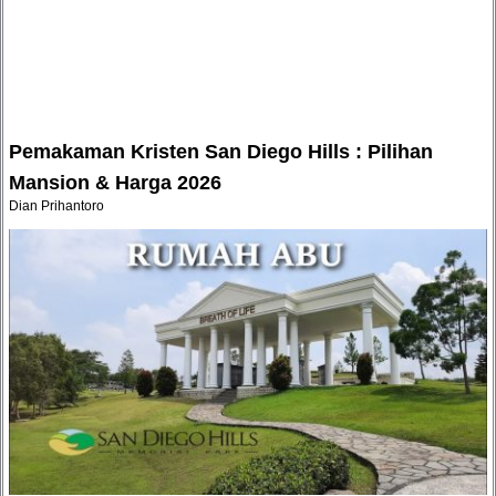
Pemakaman Kristen San Diego Hills : Pilihan
Mansion & Harga 2026
Dian Prihantoro