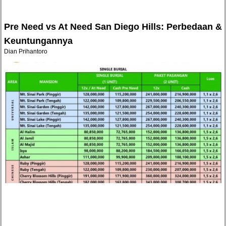
Pre Need vs At Need San Diego Hills: Perbedaan &
Keuntungannya
Dian Prihantoro