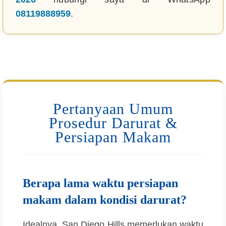
08119888959
.
Pertanyaan Umum
Prosedur Darurat &
Persiapan Makam
Berapa lama waktu persiapan
makam dalam kondisi darurat?
Idealnya, San Diego Hills memerlukan waktu