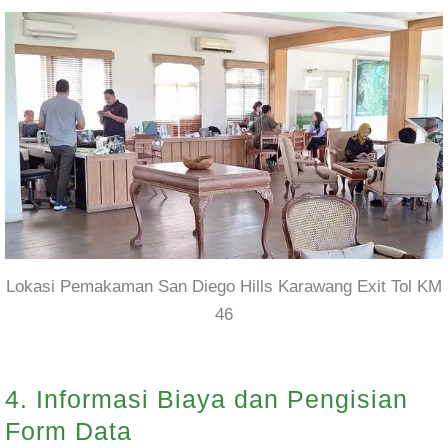
Lokasi Pemakaman San Diego Hills Karawang Exit Tol KM
46
4. Informasi Biaya dan Pengisian
Form Data