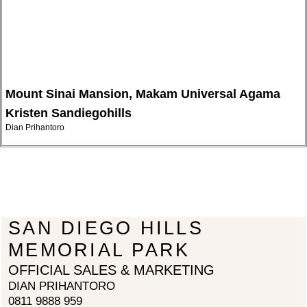
Mount Sinai Mansion, Makam Universal Agama
Kristen Sandiegohills
Dian Prihantoro
SAN DIEGO HILLS
MEMORIAL PARK
OFFICIAL SALES & MARKETING
DIAN PRIHANTORO
0811 9888 959