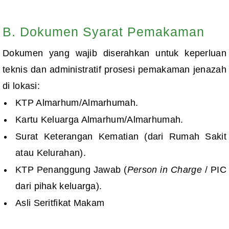
B. Dokumen Syarat Pemakaman
Dokumen yang wajib diserahkan untuk keperluan
teknis dan administratif prosesi pemakaman jenazah
di lokasi:
KTP Almarhum/Almarhumah.
Kartu Keluarga Almarhum/Almarhumah.
Surat Keterangan Kematian (dari Rumah Sakit
atau Kelurahan).
KTP Penanggung Jawab (
Person in Charge
/ PIC
dari pihak keluarga).
Asli Seritfikat Makam