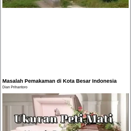
Masalah Pemakaman di Kota Besar Indonesia
Dian Prihantoro