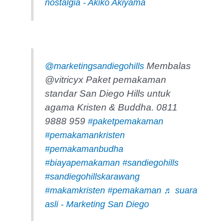
nostalgia - Akiko Akiyama
Membalas
@marketingsandiegohills
@vitricyx Paket pemakaman
standar San Diego Hills untuk
agama Kristen & Buddha. 0811
9888 959
#paketpemakaman
#pemakamankristen
#pemakamanbudha
#biayapemakaman
#sandiegohills
#sandiegohillskarawang
#makamkristen
#pemakaman
♬ suara
asli - Marketing San Diego