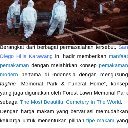
Berangkat dari berbagai permasalahan tersebut,
San
Diego Hills Karawang
ini hadir memberikan
manfaat
pemakaman
dengan melahirkan konsep
pemakaman
modern
pertama di Indonesia dengan mengusung
tagline “
Memorial Park & Funeral Home
“,
konsep
yang juga digunakan oleh Forest Lawn Memorial Park
sebagai
The Most Beautiful Cemetery In The World
.
Dengan harga makam yang bervariasi memudahkan
keluarga untuk menentukan pilihan
tipe makam
yang