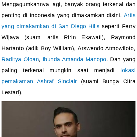
Mengagumkannya lagi, banyak orang terkenal dan
penting di Indonesia yang dimakamkan disini.
Artis
yang dimakamkan di San Diego Hills
seperti Ferry
Wijaya (suami artis Ririn Ekawati), Raymond
Hartanto (adik Boy William), Arswendo Atmowiloto,
Raditya Oloan
,
ibunda Amanda Manopo
. Dan yang
paling terkenal mungkin saat menjadi
lokasi
pemakaman Ashraf Sinclair
(suami Bunga Citra
Lestari).